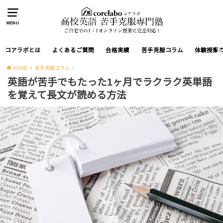
MENU
コアラボとは
よくあるご質問
合格実績
苦手克服コラム
体験授業
HOME
苦手克服コラム
英語が苦手でもたった1ヶ月でラクラク英単語
を覚えて長文が読める方法