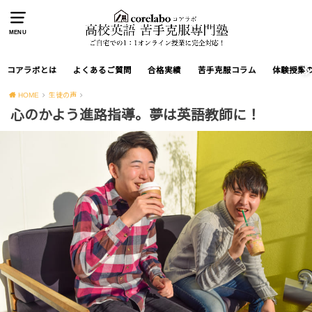
MENU
コアラボとは
よくあるご質問
合格実績
苦手克服コラム
体験授業
HOME
生徒の声
心のかよう進路指導。夢は英語教師に！