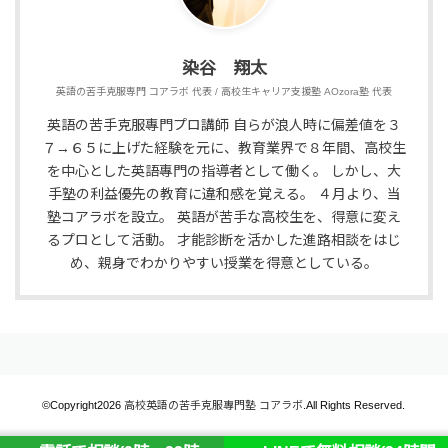
染谷 翔太
英語の苦手克服専門 コアラボ 代表 / 高校生キャリア支援塾 AOzora塾 代表
英語の苦手克服專門プロ講師 自らが浪人時に偏差値を３
７→６５に上げた経験を元に、教育業界で８年間、高校生
を中心とした英語專門の指導者として働く。 しかし、大
手塾の利益優先の教育に違和感を覚える。 ４月より、当
塾コアラボを設立。 英語が苦手な高校生を、得意に変え
るプロとして活動。 才能診断を活かした進路相談をはじ
め、親身でわかりやすい授業を得意としている。
©Copyright2026
高校英語の苦手克服專門塾 コアラボ
.All Rights Reserved.