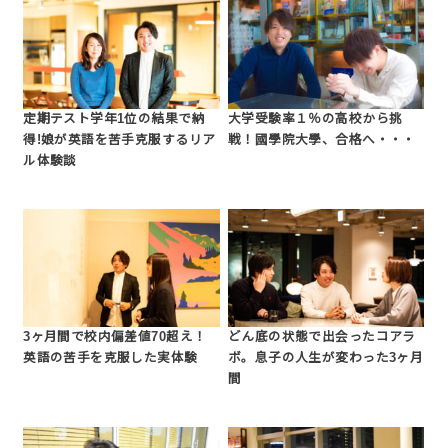
定期テスト学年1位の結果で納
大学受験率１％の高校から挑
得!娘が英語を苦手克服するリア
戦！國學院大學、合格へ・・・
ル体験談
3ヶ月間で校内偏差値70超え！
どん底の状態で出会ったコアラ
英語の苦手を克服した実体験
ボ。息子の人生が変わった3ヶ月
間